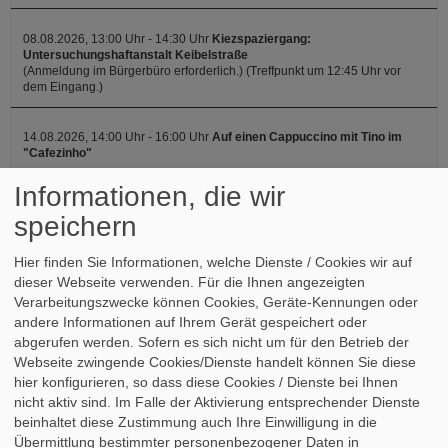
08.08.2026, 13:00 Uhr - 14:30 Uhr
Kiezspaziergang:
Untersuchungshaftanstalt Keibelstraße
(Anmeldung im Bürgerbüro erforderlich.) (Treffpunkt um 12:45 Uhr vor
dem Eingang.)
14.08.2026, 14:00 Uhr - 16:00 Uhr
Auf einen Cappuccino mit Tino im
"Cafezinho"
Informationen, die wir
15.08.2026, 10:00 Uhr - 12:00 Uhr
Mobile Sprechstunde
speichern
Hier finden Sie Informationen, welche Dienste / Cookies wir auf
Mandatsträger
dieser Webseite verwenden. Für die Ihnen angezeigten
Verarbeitungszwecke können Cookies, Geräte-Kennungen oder
andere Informationen auf Ihrem Gerät gespeichert oder
Für Sie im Berliner Abgeordnetenhaus
abgerufen werden. Sofern es sich nicht um für den Betrieb der
Tino Schopf
Webseite zwingende Cookies/Dienste handelt können Sie diese
Für Sie im Europaparlament
hier konfigurieren, so dass diese Cookies / Dienste bei Ihnen
nicht aktiv sind. Im Falle der Aktivierung entsprechender Dienste
Gaby Bischoff, MdEP
beinhaltet diese Zustimmung auch Ihre Einwilligung in die
Übermittlung bestimmter personenbezogener Daten in